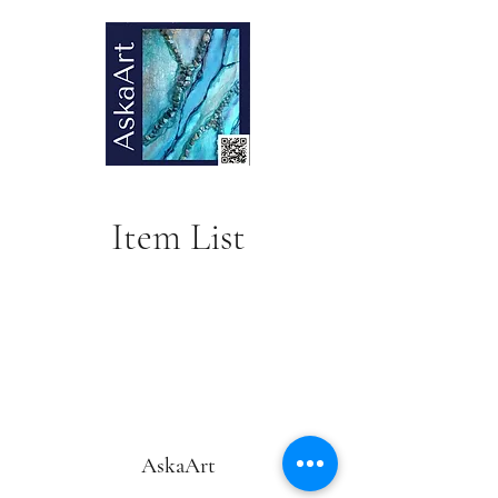
Item List
AskaArt